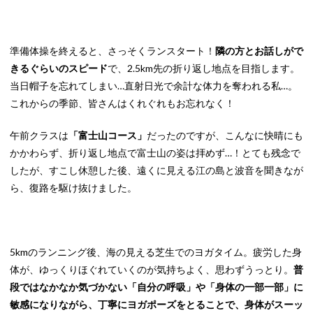
準備体操を終えると、さっそくランスタート！
隣の方とお話しがで
きるぐらいのスピード
で、2.5km先の折り返し地点を目指します。
当日帽子を忘れてしまい…直射日光で余計な体力を奪われる私…。
これからの季節、皆さんはくれぐれもお忘れなく！
午前クラスは
「富士山コース」
だったのですが、こんなに快晴にも
かかわらず、折り返し地点で富士山の姿は拝めず…！とても残念で
したが、すこし休憩した後、遠くに見える江の島と波音を聞きなが
ら、復路を駆け抜けました。
5kmのランニング後、海の見える芝生でのヨガタイム。疲労した身
体が、ゆっくりほぐれていくのが気持ちよく、思わずうっとり。
普
段ではなかなか気づかない「自分の呼吸」や「身体の一部一部」に
敏感になりながら、丁寧にヨガポーズをとることで、身体がスーッ