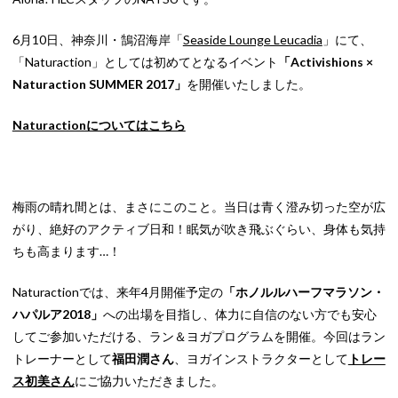
6月10日、神奈川・鵠沼海岸「
Seaside Lounge Leucadia
」にて、
「Naturaction」としては初めてとなるイベント
「Activishions ×
Naturaction SUMMER 2017」
を開催いたしました。
Naturactionについてはこちら
梅雨の晴れ間とは、まさにこのこと。当日は青く澄み切った空が広
がり、絶好のアクティブ日和！眠気が吹き飛ぶぐらい、身体も気持
ちも高まります…！
Naturactionでは、来年4月開催予定の
「ホノルルハーフマラソン・
ハパルア2018」
への出場を目指し、体力に自信のない方でも安心
してご参加いただける、ラン＆ヨガプログラムを開催。今回はラン
トレーナーとして
福田潤さん
、ヨガインストラクターとして
トレー
ス初美さん
にご協力いただきました。