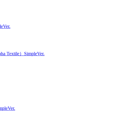
Ver.
tile）SimpleVer.
leVer.