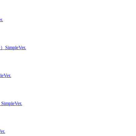
.
impleVer.
eVer.
impleVer.
r.