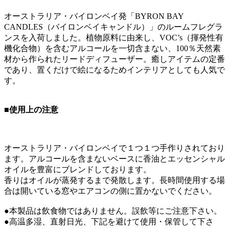
オーストラリア・バイロンベイ発「BYRON BAY
CANDLES（バイロンベイキャンドル）」のルームフレグラ
ンスを入荷しました。植物原料に由来し、VOC’s（揮発性有
機化合物）を含むアルコールを一切含まない、100％天然素
材から作られたリードディフューザー。癒しアイテムの定番
であり、置くだけで絵になるためインテリアとしても人気で
す。
■使用上の注意
オーストラリア・バイロンベイで１つ１つ手作りされており
ます。アルコールを含まないベースに香油とエッセンシャル
オイルを豊富にブレンドしております。
香りはオイルが蒸発するまで発散します。長時間使用する場
合は開いている窓やエアコンの側に置かないでください。
●本製品は飲食物ではありません。誤飲等にご注意下さい。
●高温多湿、直射日光、下記を避けて使用・保管して下さ