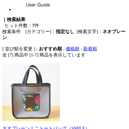
｜検索結果
ヒット件数：
7
件
検索条件 [カテゴリー]：
指定なし
[検索文字]：
ネオプレー
ン
[ 並び順を変更 ] -
おすすめ順
-
価格順
-
新着順
全 [7] 商品中 [1-7] 商品を表示しています
ネオプレーンミニトートバッグ（SMILE）