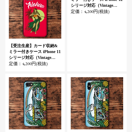
シリージ対応（Vintage
定価：4,200円(税抜)
Hula Girl）
【受注生産】カード収納&
ミラー付きケース iPhone 11
シリージ対応（Vintage
定価：4,200円(税抜)
Hula Girl）