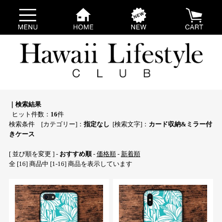
｜検索結果
ヒット件数：
16
件
検索条件 [カテゴリー]：
指定なし
[検索文字]：
カード収納&ミラー付
きケース
[ 並び順を変更 ] -
おすすめ順
-
価格順
-
新着順
全 [16] 商品中 [1-16] 商品を表示しています