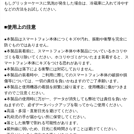
もしグリッターケースに気泡が発生した場合は、冷蔵庫に入れて冷やす
などの方法をお試しください。
■使用上の注意
●本製品はスマートフォン本体につくキズや汚れ、振動や衝撃を完全に
防ぐものではありません。
●本製品装着前に、スマートフォン本体や本製品についているホコリや
ゴミを取り除いてください。ホコリやゴミがついたまま装着すると、ス
マートフォン本体にキズをつける恐れがあります。
●本製品は落下による衝撃には対応しておりません。
●本製品の装着時や、ご利用に際してのスマートフォン本体の破損や損
傷等については、一切の責任を負いかねますのでご了承願います。
●本製品と使用機器の着脱を頻繁に繰り返すと、使用機器に傷がつきま
すのでご注意ください。
●本製品の使用時に万が一、データが消失しても弊社では責任を負いか
ねますので、必ずデータバックアップを取ってからご使用ください。
●高温・多湿・直射日光を避けてください。
●乳幼児の手が届かない所に保管してください。
●落とした衝撃で割れる可能性があります。
●紫外線に弱いため、日光に長時間さらすことは避けてください。