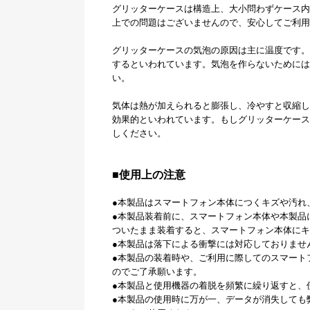
グリッターケースは構造上、大小問わずケース内
上での問題はございませんので、安心してご利用
グリッターケースの気泡の原因は主に温度です。
するといわれています。気泡を作らないためには
い。
気体は熱が加えられると膨張し、冷やすと収縮し
効果的といわれています。もしグリッターケース
しください。
■使用上の注意
●本製品はスマートフォン本体につくキズや汚れ
●本製品装着前に、スマートフォン本体や本製品
ついたまま装着すると、スマートフォン本体にキ
●本製品は落下による衝撃には対応しておりませ
●本製品の装着時や、ご利用に際してのスマート
のでご了承願います。
●本製品と使用機器の着脱を頻繁に繰り返すと、
●本製品の使用時に万が一、データが消失しても