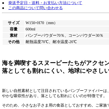
●
発送予定日・送料・お支払い方法について
●
この商品について問い合わせる
サイズ
W150×H70（mm）
容量
600ml
素材
バンブーパウダー70％、コーンパウダー30％
その他
耐熱温度70℃、耐冷温度-20℃
海を満喫するスヌーピーたちがアクセ
落としても割れにくい、地球にやさし
新しい自然素材として注目されているバンブーファイバーは
やかな吸収性があり、落としても割れにくいのが特徴です。
そのため、小さなお子さま用の食器としておすすめ。ご家族