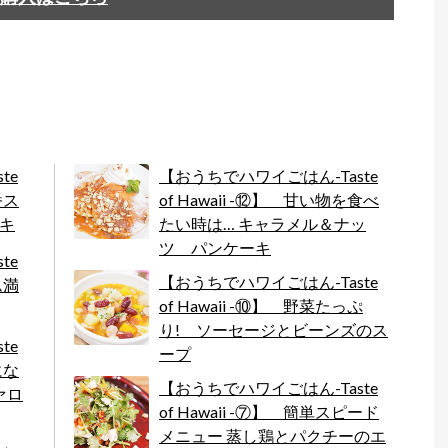
te
【おうちでハワイごはん-Taste
番ス
of Hawaii -⑫】 甘い物を食べ
ーキ
たい時は… キャラメル＆ナッ
ツ パンケーキ
te
【おうちでハワイごはん-Taste
ム満
of Hawaii -⑩】 野菜たっぷ
り! ソーセージとビーンズのス
te
ープ
にな
【おうちでハワイごはん-Taste
ァロ
of Hawaii -⑦】 簡単スピード
メニュー 蒸し鶏とパクチーのエ