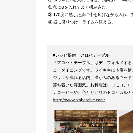
② ①にBを入れてよく揉み込む。
③ 170度に熱した油に①を広げながら入れ
④ 器に盛りつけ、ライムを添える。
■レシピ提供：
アロハテーブル
「アロハ・テーブル」はディフォルメする
ェ・ダイニングです。ワイキキに本店を構
ジックが流れる店内、温かみのあるウッド
落ち着いた雰囲気。お料理はロコモコ、ロ
ナコーヒーや、色とりどりのトロピカルカ
http://www.alohatable.com/