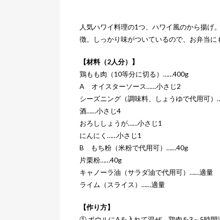
人気ハワイ料理の1つ、ハワイ風のから揚げ
徴。しっかり味がついているので、お弁当に
【材料（2人分）】
鶏もも肉（10等分に切る）……400g
A オイスターソース……小さじ2
シーズニング（調味料、しょうゆで代用可）…
酒……小さじ4
おろししょうが……小さじ1
にんにく……小さじ1
B もち粉（米粉で代用可）……40g
片栗粉……40g
キャノーラ油（サラダ油で代用可）……適量
ライム（スライス）……適量
【作り方】
① ボウルにAを入れて混ぜ、鶏肉を3～5時間