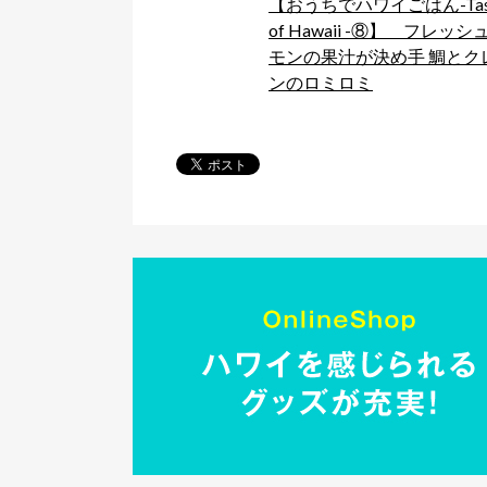
【おうちでハワイごはん-Tas
of Hawaii -⑧】 フレッシ
モンの果汁が決め手 鯛とク
ンのロミロミ