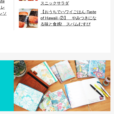
te
スニックサラダ
ュレ
【おうちでハワイごはん-Taste
レソ
of Hawaii -②】 やみつきにな
る味と食感! スパムむすび