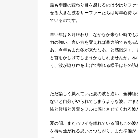
最も季節の変わり目を感じるのはやはりファ
せる大きな波をサーファーたちは毎年心待ち
ているのです。
早い年は８月終わり、なかなか来ない時でも
力の強い、言い方を変えれば暴力的でもある
あ、今年もまた冬が来たなあ、と感慨深く、
と首をかしげてしまうかもしれませんが。私
く、波が唸り声を上げて割れる様子は冬の訪
ただ楽しく戯れていた夏の波と違い、全神経
ないと自分がやられてしまうような波。ごま
怖と緊張と興奮をフルに感じさせてくれる波
夏の間、またハワイを離れている間もこの波
を待ち焦がれる思いとつながり、また準備が