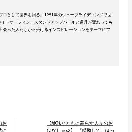
ロとして世界を回る。1991年のウェーブライディングで世
カイトサーフィン、スタンドアップパドルと道具が変わっても
出会った人たちから受けるインスピレーションをテーマにフ
のお
【地球とともに暮らす人々のお
然に
はなし no.2】 “感動して、ほっ