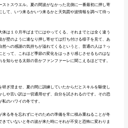
ーストスウエル。夏の間波がなかった北側に一番最初に押し寄
にして、いつ来るかいつ来るかと天気図や波情報を調べて待っ
大体は１０月半ばまでにはやってくる、それまでとは全く違う
波が壁のように連なり押し寄せては打ち付ける様子を見て、あ
自然への感謝の気持ちが溢れてくるというと、普通の人は？っ
にとって、これほど季節の変化をはっきり感じさせるものはな
れを知らせる太鼓の音かファンファーレに聞こえるほどです。
を研ぎ澄ませ、夏の間に訓練していたからだとスキルを駆使し
かしや言い訳は一切通用せず、自分を試されるのです。その恐
が私のハワイの冬です。
が来る冬を忘れずにそのための準備を常に積み重ねることが冬
できていないと冬の波が来た時にそれが不安と恐怖に変わりま