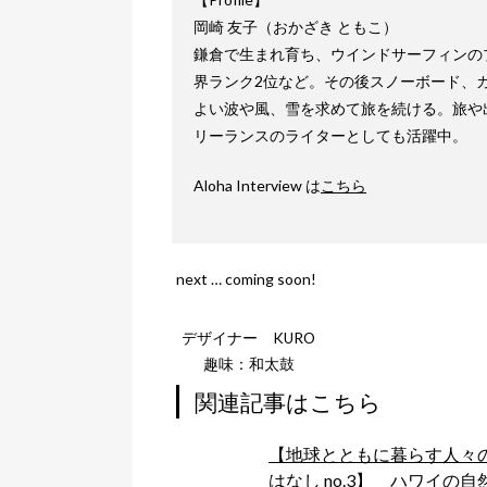
岡崎 友子（おかざき ともこ）
鎌倉で生まれ育ち、ウインドサーフィンのプ
界ランク2位など。その後スノーボード、
よい波や風、雪を求めて旅を続ける。旅や
リーランスのライターとしても活躍中。
Aloha Interview は
こちら
next … coming soon!
デザイナー KURO
趣味：和太鼓
関連記事はこちら
【地球とともに暮らす人々
はなし no.3】 ハワイの自