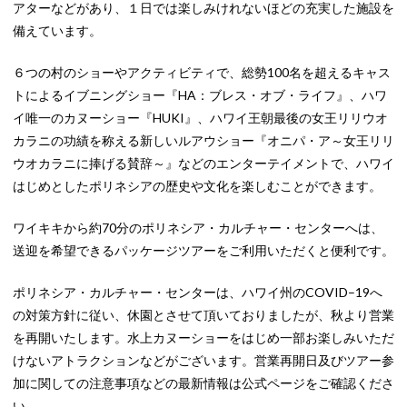
アターなどがあり、１日では楽しみけれないほどの充実した施設を
備えています。
６つの村のショーやアクティビティで、総勢100名を超えるキャス
トによるイブニングショー『HA：ブレス・オブ・ライフ』、ハワ
イ唯一のカヌーショー『HUKI』、ハワイ王朝最後の女王リリウオ
カラニの功績を称える新しいルアウショー『オニパ・ア～女王リリ
ウオカラニに捧げる賛辞～』などのエンターテイメントで、ハワイ
はじめとしたポリネシアの歴史や文化を楽しむことができます。
ワイキキから約70分のポリネシア・カルチャー・センターへは、
送迎を希望できるパッケージツアーをご利用いただくと便利です。
ポリネシア・カルチャー・センターは、ハワイ州のCOVID–19へ
の対策方針に従い、休園とさせて頂いておりましたが、秋より営業
を再開いたします。水上カヌーショーをはじめ一部お楽しみいただ
けないアトラクションなどがございます。営業再開日及びツアー参
加に関しての注意事項などの最新情報は公式ページをご確認くださ
い。