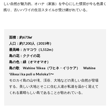
しい自然が魅力的。オハナ（家族）を中心にした慣習が今も色濃く
残り、古いハワイの生活スタイルが受け継がれている。
面積：約673㎢
人口：約7,200人（2015年）
最高峰：カマコウ（1,512m）
島の花：ククイの花
島の色：緑（オマオマオ）
島の歌 Wahine ‘Ilikea（ワヒネ・イリケア） Wahine
ʻilikea i ka poli o Molokaʻi〜
モロカイ島の山や滝、渓谷、大地などの美しい自然が登場
する。美しい大地とそこに住む人達が私達を温かく迎えて
くれる素晴らしい島であることが歌われている。