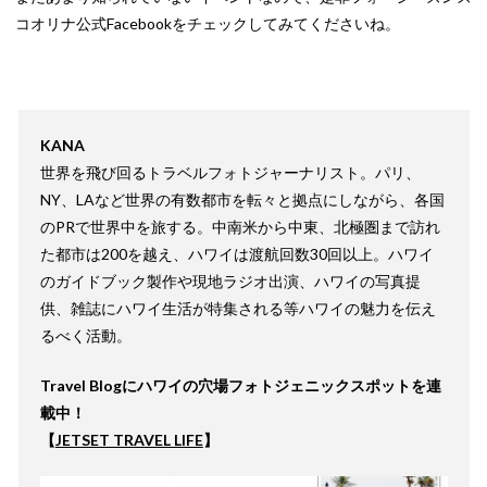
コオリナ公式Facebookをチェックしてみてくださいね。
KANA
世界を飛び回るトラベルフォトジャーナリスト。パリ、
NY、LAなど世界の有数都市を転々と拠点にしながら、各国
のPRで世界中を旅する。
中南米から中東、北極圏まで訪れ
た都市は200を越え、ハワイは渡航回数30回以上。ハワイ
のガイドブック製作や現地ラジオ出演、ハワイの写真提
供、雑誌にハワイ生活が特集される等ハワイの魅力を伝え
るべく活動。
Travel Blogにハワイの穴場フォトジェニックスポットを連
載中！
【
JETSET TRAVEL LIFE
】