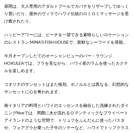
昼間は、大人専用のアダルトプールでカバナをリザーブしてゆっく
り寛いだり、屋外のヴィラでハワイ伝統のロミロミマッサージを受
け癒されたり。
ハッピーアワーには、ビーチを一望できる素晴らしいロケーション
のレストラン MINA’S FISH HOUSEで、新鮮なシーフードを堪能。
今月オープンしたてのオーシャンビューのバー・ラウンジ
HOKULEAでは、フラを見ながら、ハワイ産のラムを使ったカクテ
ルを楽しめます。
コオリナのサンセットはまた格別。ホノルルとは異なる、幻想的な
サンセットに心を奪われます。
南イタリアの料理とハワイのエッセンスを融合した洗練されたダイ
ニングNoeでは、周囲に水が流れるロマンティックなプライベート
アイランドのような空間で、トリュフをふんだんに使ったパスタ
や、フォアグラが乗った子牛のソテーなど、ハワイでトップクラス