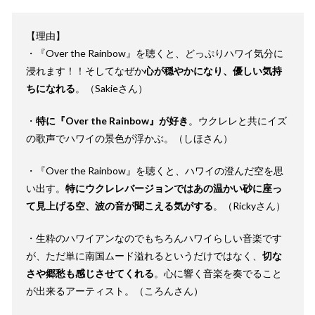
【理由】
・『Over the Rainbow』を聴くと、どっぷりハワイ気分に
浸れます！！そしてなぜか
心が穏やかになり、優しい気持
ちになれる
。（Sakieさん）
・
特に『Over the Rainbow』が好き
。ウクレレと共にイズ
の歌声でハワイの景色が浮かぶ。（しほさん）
・『Over the Rainbow』を聴くと、ハワイの澄んだ空を思
い出す。
特にウクレレバージョンではあの温かい砂に座っ
て見上げる空、波の音が聞こえる気がする
。（Rickyさん）
・生粋のハワイアンなのでもちろんハワイらしい音楽です
が、ただ単に南国ムード溢れるというだけではなく、
切な
さや郷愁も感じさせてくれる
。心に響く音楽を奏でること
が出来るアーティスト。（ころんさん）