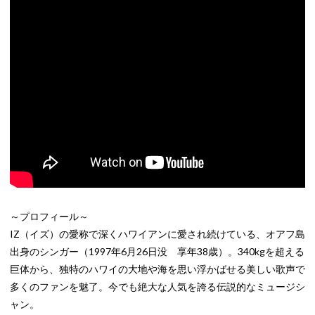
～プロフィール～
IZ（イズ）の愛称で深くハワイアンに愛され続けている、オアフ島
出身のシンガー（1997年6月26日没 享年38歳）。340kgを超える
巨体から、独特のハワイの大地や海を思い浮かばせる美しい歌声で
多くのファンを魅了。今でも絶大な人気を誇る伝説的なミュージシ
ャン。