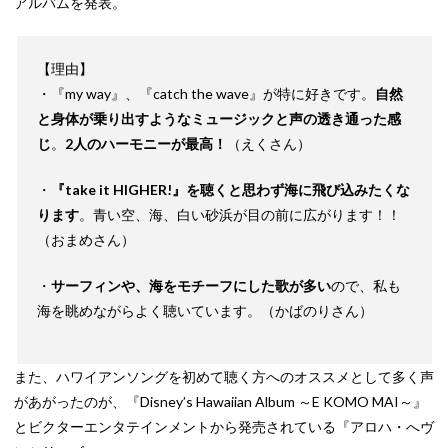
アルバムを発表。
【理由】
・『my way』、『catch the wave』が特に好きです。
自然
と身体が乗り出すようなミュージックと声の透き通った感
じ
。
2人のハーモニーが最高！
（えくさん）
・
『take it HIGHER!』を聴くと思わず海に飛び込みたくな
ります
。青い空、海、白い砂浜が目の前に広がります！！
（おまめさん）
・
サーフィンや、海をモチーフにした歌が多い
ので、私も
海を眺めながらよく聴いています。（かばのりさん）
また、ハワイアンソングを初めて聴く方へのオススメとして多く声
があがったのが、『Disney’s Hawaiian Album ～E KOMO MAI～』
とビクターエンタテインメントから発売されている『アロハ・へヴ