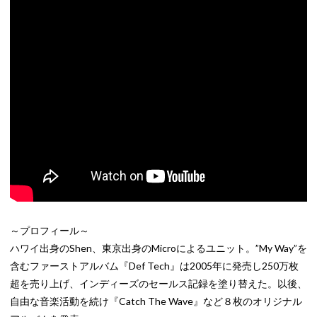
～プロフィール～
ハワイ出身のShen、東京出身のMicroによるユニット。”My Way”を
含むファーストアルバム『Def Tech』は2005年に発売し250万枚
超を売り上げ、インディーズのセールス記録を塗り替えた。以後、
自由な音楽活動を続け『Catch The Wave』など８枚のオリジナル