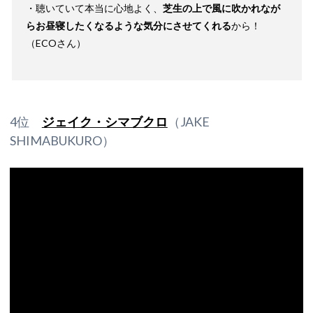
・聴いていて本当に心地よく、
芝生の上で風に吹かれなが
らお昼寝したくなるような気分にさせてくれる
から！
（ECOさん）
4位
ジェイク・シマブクロ
（JAKE
SHIMABUKURO）