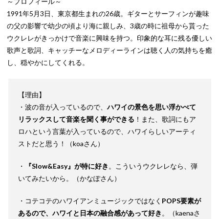
～プロフィール～
1991年5月3日、東京都生まれの26歳。ギターとサーフィンが趣味
の父の影響で幼少の頃より海に親しみ、3歳の時に祖母から貰った
ウクレレがきっかけで音楽に興味を持つ。印象的な耳に残る優しい
歌声と歌詞、キャッチーなメロディーラインは聴く人の気持ちを癒
し、穏やかにしてくれる。
【理由】
・波の音が入っているので、
ハワイの景色を思い浮かべて
リラックスして音楽を聞く事ができる
！また、歌詞にもア
ロハという言葉が入っているので、ハワイらしいアーティ
ストだと思う！（koaさん）
・
『Slow&Easy』が特に好き
。こういうウクレレなら、弾
いてみたいから。（かなぽさん）
・コテコテのハワイアンミュージックではなく
POPS要素が
あるので、ハワイと日本の融合感があって好き
。（kaenaさ