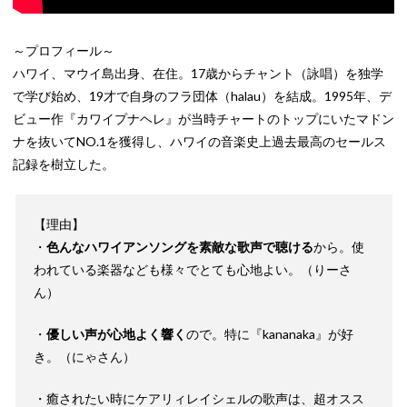
～プロフィール～
ハワイ、マウイ島出身、在住。17歳からチャント（詠唱）を独学
で学び始め、19才で自身のフラ団体（halau）を結成。1995年、デ
ビュー作『カワイプナヘレ』が当時チャートのトップにいたマドン
ナを抜いてNO.1を獲得し、ハワイの音楽史上過去最高のセールス
記録を樹立した。
【理由】
・
色んなハワイアンソングを素敵な歌声で聴ける
から。使
われている楽器なども様々でとても心地よい。（りーさ
ん）
・
優しい声が心地よく響く
ので。特に『kananaka』が好
き。（にゃさん）
・癒されたい時にケアリィレイシェルの歌声は、超オスス