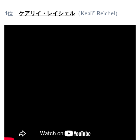
1位
ケアリイ・レイシェル
（Keali‘i Reichel）