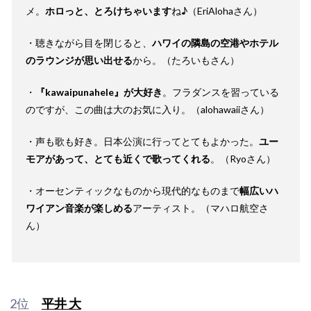
メ。
ホロっと、とろけちゃいます
ね♪（EriAlohaさん）
・聴きながら目を閉じると、
ハワイの隣島の空港やホテル
のラウンジが思い出せる
から。（たろいもさん）
・
『kawaipunahele』が大好き
。フラダンスを習っている
のですが、この曲は大のお気に入り。（alohawaiiさん）
・声も歌も好き。日本公演に行ってとてもよかった。
ユー
モアがあって、とても近くで歌ってくれる
。（Ryoさん）
・オーセンティックなものから現代的なものまで
幅広いハ
ワイアン音楽が楽しめる
アーティスト。（マハロ航空さ
ん）
2位
平井 大