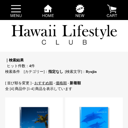
｜検索結果
ヒット件数：
4
件
検索条件 [カテゴリー]：
指定なし
[検索文字]：
Ryujin
[ 並び順を変更 ] -
おすすめ順
-
価格順
-
新着順
全 [4] 商品中 [1-4] 商品を表示しています