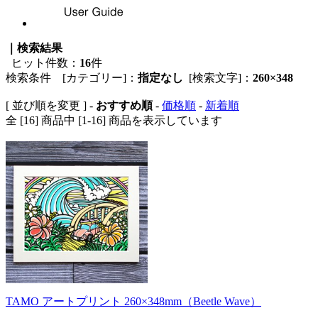
｜検索結果
ヒット件数：
16
件
検索条件 [カテゴリー]：
指定なし
[検索文字]：
260×348
[ 並び順を変更 ] -
おすすめ順
-
価格順
-
新着順
全 [16] 商品中 [1-16] 商品を表示しています
TAMO アートプリント 260×348mm（Beetle Wave）