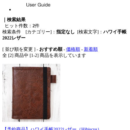
｜検索結果
ヒット件数：
2
件
検索条件 [カテゴリー]：
指定なし
[検索文字]：
ハワイ手帳
2022レザー
[ 並び順を変更 ] -
おすすめ順
-
価格順
-
新着順
全 [2] 商品中 [1-2] 商品を表示しています
【予約商品】ハワイ手帳2022レザー（Hibiscus）