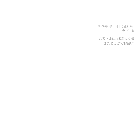
2024年3月15日（金
ラブ」
お客さまには格別のご
またどこかでお会い